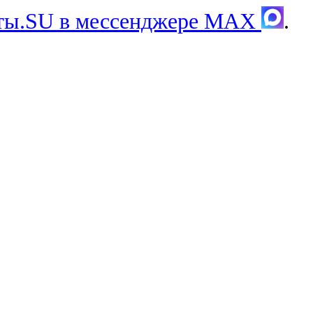
хты.SU в мессенджере MAX
.